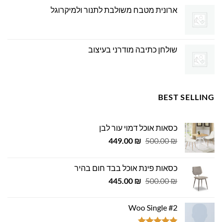
ארונית מטבח משולבת לתנור ולמיקרוגל
שולחן כתיבה מודרני בעיצוב
BEST SELLING
כסאות אוכל דמוי עור לבן
המחיר
המחיר
449.00
₪
500.00
₪
המקורי
הנוכחי
היה:
הוא:
כסאות פינת אוכל בבד חום בהיר
449.00 ₪.
500.00 ₪.
המחיר
המחיר
445.00
₪
500.00
₪
המקורי
הנוכחי
היה:
הוא:
Woo Single #2
445.00 ₪.
500.00 ₪.