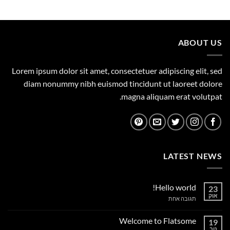
המקורי
הנוכחי
היה:
הוא:
569.00 ₪.
600.00 ₪.
ABOUT US
Lorem ipsum dolor sit amet, consectetuer adipiscing elit, sed
diam nonummy nibh euismod tincidunt ut laoreet dolore
magna aliquam erat volutpat.
LATEST NEWS
Hello world!
23
אוק
על
תגובה אחת
Hello
world!
Welcome to Flatsome
19
נוב