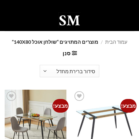
Ski
t
conten
0
עמוד הבית
/
מוצרים המתויגים “שולחן אוכל 140X80”
סנן
מבצע!
מבצע!
Add to
Add to
wishlist
wishlist