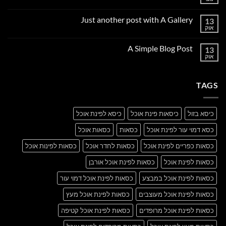
אין
תגובות
על
Just another post with A Gallery
13
Welcome
to
אוק
אין
Flatsome
תגובות
על
A Simple Blog Post
13
Just
another
אוק
אין
post
תגובות
with
על
A
A
Gallery
TAGS
Simple
Blog
Post
כיסא בזול
כיסאות פינת אוכל
כיסא לפינת אוכל
כסא דמוי עור לפינת אוכל
כסאות
כסאות אוכל
כסאות כפריים לפינת אוכל
כסאות לחדר אוכל
כסאות לפינות אוכל
כסאות לפינת אוכל
כסאות לפינת אוכל אורבן
כסאות לפינת אוכל במבצע
כסאות לפינת אוכל דמוי עור
כסאות לפינת אוכל מעוצבים
כסאות לפינת אוכל מעץ
כסאות לפינת אוכל מרופדים
כסאות לפינת אוכל קטיפה