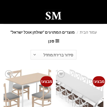
Ski
t
conten
0
עמוד הבית
/
מוצרים המתויגים “שולחן אוכל ישראל”
סנן
מבצע!
מבצע!
Add to
Add to
wishlist
wishlist