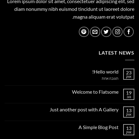
Lorem ipsum dolor sit amet, consectetuer adipiscing elit, sed
diam nonummy nibh euismod tincidunt ut laoreet dolore
magna aliquam erat volutpat.
LATEST NEWS
Hello world!
23
אוק
על
תגובה אחת
Hello
world!
Welcome to Flatsome
19
נוב
אין
תגובות
על
Just another post with A Gallery
13
Welcome
to
אוק
אין
Flatsome
תגובות
על
A Simple Blog Post
13
Just
another
אוק
אין
post
תגובות