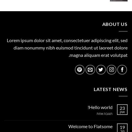
המקורי
הנוכחי
היה:
הוא:
1,219.00 ₪.
1,500.00 ₪.
ABOUT US
Lorem ipsum dolor sit amet, consectetuer adipiscing elit, sed
diam nonummy nibh euismod tincidunt ut laoreet dolore
magna aliquam erat volutpat.
LATEST NEWS
Hello world!
23
אוק
על
תגובה אחת
Hello
world!
Welcome to Flatsome
19
נוב