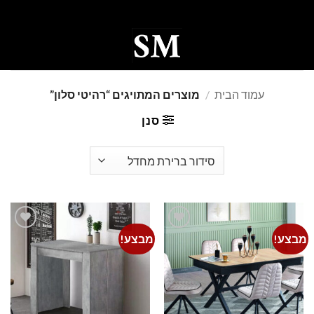
Ski
t
conten
0
עמוד הבית
/
מוצרים המתויגים “רהיטי סלון”
סנן
מבצע!
מבצע!
Add to
Add to
wishlist
wishlist